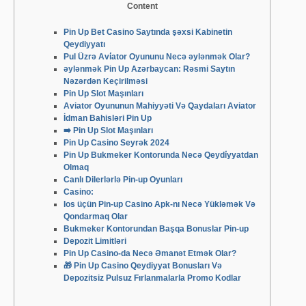
Content
Pin Up Bet Casino Saytında şəxsi Kabinetin
Qeydiyyatı
Pul Üzrə Avi̇ator Oyununu Necə əylənmək Olar?
əylənmək Pin Up Azərbaycan: Rəsmi Saytın
Nəzərdən Keçirilməsi
Pin Up Slot Maşınları
Aviator Oyununun Mahiyyəti Və Qaydaları Aviator
İdman Bahisləri Pin Up
➡️ Pin Up Slot Maşınları
Pin Up Casino Seyrək 2024
Pin Up Bukmeker Kontorunda Necə Qeydi̇yyatdan
Olmaq
Canlı Dilerlərlə Pin-up Oyunları
Casino:
Ios üçün Pin-up Casino Apk-nı Necə Yükləmək Və
Qondarmaq Olar
Bukmeker Kontorundan Başqa Bonuslar Pin-up
Depozit Limitləri
Pin Up Casino-da Necə Əmanət Etmək Olar?
🎁 Pin Up Casino Qeydiyyat Bonusları Və
Depozitsiz Pulsuz Fırlanmalarla Promo Kodlar