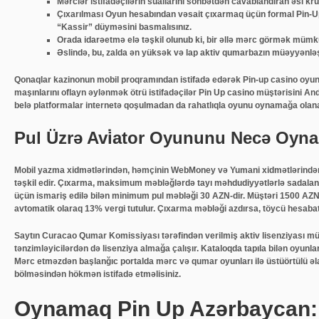
Mərclər istifadəçilərin suallarını söhbətdən cavablandıran əsl krup
Çıxarılması Oyun hesabından vəsait çıxarmaq üçün formal Pin-Up
“Kassir” düyməsini basmalısınız.
Orada idarəetmə elə təşkil olunub ki, bir əllə mərc görmək mümk
Əslində, bu, zalda ən yüksək və lap aktiv qumarbazın müəyyənləş
Qonaqlar kazinonun mobil proqramından istifadə edərək Pin-up casino oyun 
maşınlarını oflayn əylənmək ötrü istifadəçilər Pin Up casino müştərisini An
belə platformalar internetə qoşulmadan da rahatlıqla oyunu oynamağa olana
Pul Üzrə Avi̇ator Oyununu Necə Oyn
Mobil yazma xidmətlərindən, həmçinin WebMoney və Yumani xidmətlərind
təşkil edir. Çıxarma, maksimum məbləğlərdə tayı məhdudiyyətlərlə sadal
üçün ismariş edilə bilən minimum pul məbləği 30 AZN-dir. Müştəri 1500 AZ
avtomatik olaraq 13% vergi tutulur. Çıxarma məbləği azdırsa, töycü hesabat
Saytın Curacao Qumar Komissiyası tərəfindən verilmiş aktiv lisenziyası mü
tənzimləyicilərdən də lisenziya almağa çalışır. Kataloqda tapıla bilən oyunlar
Mərc etməzdən başlanğıc portalda mərc və qumar oyunları ilə üstüörtülü ə
bölməsindən hökmən istifadə etməlisiniz.
Oynamaq Pin Up Azərbaycan: