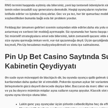
RNG termini haqqında eşitmiş ola bilərsiniz, yəni lap təntənəli ödənişlərin
təmin edən təsadüfi say generatoru deməkdir. Həqiqi oyunçuların rəylərinə 
istifadə edirlər və işindən zövq alırlar. Gec və ya tez, hər bir qumarbaz mo
xoşbəxtlikdən bununla bağlı əsla bir problem yoxdur.
Fırıldaqçılar ümumən gəlirləri sxemin satışından əldə edirlər.daha əla yolu o
axtarmaq və sərbəst bir məbləğ ayırmaqdır. Siz oyununda hər hansı başqa slo
Siz müxtəlif strategiyalara əməl edə bilərsiniz, lakin zəmanətli qazanc əld
sizə oyunu qurmağa imkan verir, vur-tut qazanmağa deyil. Üçün qarşılığınd
keçməli, Pin-Up hesabınızı maliyyələşdirməli və slotu işə salmalısınız.
Pin Up Bet Casino Saytında S
Kabinetin Qeydiyyatı
Ən sadə oyun müvəqqəti də blackjack-dir, bu oyunda oyunçu qalib gəlmək üç
kartlarından daha quduz bir əl etməlidir. Pokerdə oyunun aşkar bir variantı
birləşmələrin gücü dəyərli dərəcədə dəyişə bilər. Baccarat-da mərc diler v
və ya bu dəyərə mümkün miqdar aşna xalların sayına qoyulur. Klassik slot 
oyunu oyna tövsiyə oluna bilər.
Lakin gənc yaş oyunçular üçün şirkətin cəlbediciliyinə heç də eff