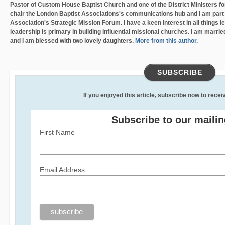
Pastor of Custom House Baptist Church and one of the District Ministers for
chair the London Baptist Associations's communications hub and I am part 
Association's Strategic Mission Forum. I have a keen interest in all things l
leadership is primary in building influential missional churches. I am marrie
and I am blessed with two lovely daughters.
More from this author
.
SUBSCRIBE
If you enjoyed this article, subscribe now to receiv
Subscribe to our mailing
First Name
Email Address