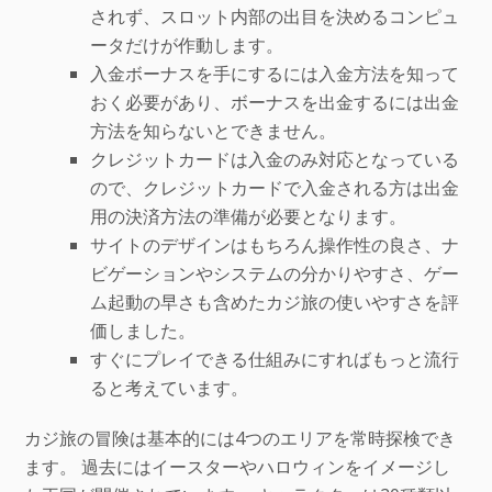
されず、スロット内部の出目を決めるコンピュ
ータだけが作動します。
入金ボーナスを手にするには入金方法を知って
おく必要があり、ボーナスを出金するには出金
方法を知らないとできません。
クレジットカードは入金のみ対応となっている
ので、クレジットカードで入金される方は出金
用の決済方法の準備が必要となります。
サイトのデザインはもちろん操作性の良さ、ナ
ビゲーションやシステムの分かりやすさ、ゲー
ム起動の早さも含めたカジ旅の使いやすさを評
価しました。
すぐにプレイできる仕組みにすればもっと流行
ると考えています。
カジ旅の冒険は基本的には4つのエリアを常時探検でき
ます。 過去にはイースターやハロウィンをイメージし