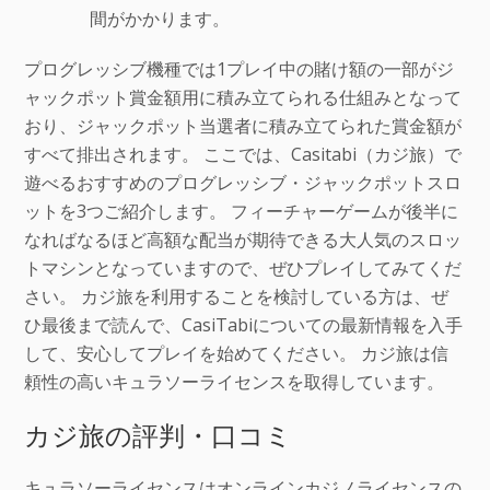
間がかかります。
プログレッシブ機種では1プレイ中の賭け額の一部がジ
ャックポット賞金額用に積み立てられる仕組みとなって
おり、ジャックポット当選者に積み立てられた賞金額が
すべて排出されます。 ここでは、Casitabi（カジ旅）で
遊べるおすすめのプログレッシブ・ジャックポットスロ
ットを3つご紹介します。 フィーチャーゲームが後半に
なればなるほど高額な配当が期待できる大人気のスロッ
トマシンとなっていますので、ぜひプレイしてみてくだ
さい。 カジ旅を利用することを検討している方は、ぜ
ひ最後まで読んで、CasiTabiについての最新情報を入手
して、安心してプレイを始めてください。 カジ旅は信
頼性の高いキュラソーライセンスを取得しています。
カジ旅の評判・口コミ
キュラソーライセンスはオンラインカジノライセンスの