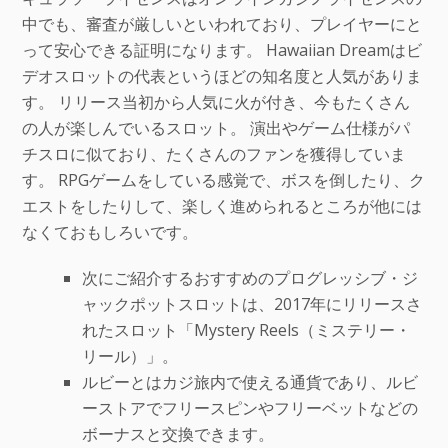
中でも、審査が厳しいといわれており、プレイヤーにと
って安心できる証明になります。 Hawaiian Dreamはビ
デオスロットの代表というほどの知名度と人気がありま
す。 リリース当初から人気に火が付き、今もたくさん
の人が楽しんでいるスロット。 演出やゲーム仕様がパ
チスロに似ており、たくさんのファンを獲得していま
す。 RPGゲームをしている感覚で、ボスを倒したり、ク
エストをしたりして、楽しく進められるところが他には
なくておもしろいです。
次にご紹介するおすすめのプログレッシブ・ジ
ャックポットスロットは、2017年にリリースさ
れたスロット「Mystery Reels（ミステリー・
リール）」。
ルビーとはカジ旅内で使える通貨であり、ルビ
ーストアでフリースピンやフリーベットなどの
ボーナスと交換できます。