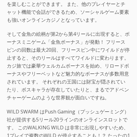
を楽しむことができます。 また、他のプレイヤーとチ
ャット機能で会話ができるため、ソーシャルゲーム要素
も強いオンラインカジノとなっています。
そして金魚の絵柄が第2から第4リールに出現すると、ボ
ーナスミニゲーム「金魚ボーナス」が発動！ フリース
ピンの回数は最大20回、フリースピン中にワイルドが停
止すると、そのリールはすべてワイルドに変わります。
カジ旅では豪華ウェルカムボーナスを始め、リロードボ
ーナスやフリーベットなど魅力的なボーナスが多数用意
されています。 それぞれの王国には財宝が隠されてい
たり、ボスキャラが存在していたりと、まるでアドベン
チャーゲームのような世界観が面白いですね。
WILD SWARM はPush Gaming（プッシュゲーミング）
社が提供する5リール20ラインのオンラインスロットで
す。 このWALKING WILD は非常に出現しやすいため、
1プレイで複数のWILD が停止することも！？ たったの1