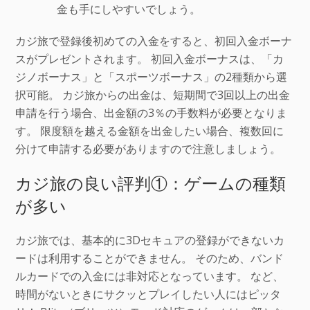
金も手にしやすいでしょう。
カジ旅で登録後初めての入金をすると、初回入金ボーナ
スがプレゼントされます。 初回入金ボーナスは、「カ
ジノボーナス」と「スポーツボーナス」の2種類から選
択可能。 カジ旅からの出金は、短期間で3回以上の出金
申請を行う場合、出金額の3％の手数料が必要となりま
す。 限度額を越える金額を出金したい場合、複数回に
分けて申請する必要がありますので注意しましょう。
カジ旅の良い評判①：ゲームの種類
が多い
カジ旅では、基本的に3Dセキュアの登録ができないカ
ードは利用することができません。 そのため、バンド
ルカードでの入金には非対応となっています。 など、
時間がないときにサクッとプレイしたい人にはピッタ