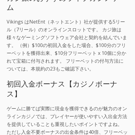
ム
Vikings はNetEnt（ネットエント）社が提供する5リー
ル（7リール）のオンラインスロットです。 カジ旅は
様々なゲーミングソフトウェア会社と契約を結んでいま
す。 （例）$100の初回入金をした場合、$100分のフリ
ーベットを獲得出来、$10分フリーベット x 10個に分か
れて宝箱に付与されます。 フリーベットの付与方法に
ついては、本規約の23もご確認下さい。
初回入金ボーナス【カジノボーナ
ス】
ゲームに勝てば実際に現金を獲得できるのが魅力のオン
ラインカジノでは、プレイヤーが使いやすい入出金方法
を提供していることも重視したいポイントですよね。
ただし入金不要ボーナスの出金条件は40倍、フリーベッ