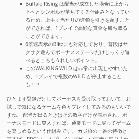
Buffalo Rising は配当が成立した場合に上から
下へとシンボルが落ちてくる仕組みとなってい
るため、上手く当たりの連鎖を引きを超すこと
ができれば、1プレイで高額な賞金を勝ち取る
ことができます。
6倍速表示のBlitzにも対応しており、普段はサ
クサク遊んでボーナスステージだけじっくり遊
べるところもうれしいポイント。
このWALKING WILD は非常に出現しやすいた
め、1プレイで複数のWILD が停止すること
も！？
ひとまず登録だけしてボーナスを受け取っておいて、お
試しで気になるゲームを色々プレイしてみるのもいいで
すね。 配当が出るときはその数字だけが表示され、ボ
ーナスモードに突入すれば、通常モードに戻ってゲーム
を楽しめるという仕組みです。 カジ旅の一番の特徴と