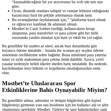
“kazanabileceğiniz bir yer arıyorsanız bu web site tam size
göre.
Oyun, dinamik oranlara sahiptir ve oranlar lehinize olduğunda
kazancınızı hızlı bir şekilde artırmanıza olanak tanır.
Bu avantajlardan faydalanmak için,” “platforma kayıt olmak
ve eğlenceye katılmak ilk adımınız olmalı.
Mostbet’in Canlı Sohbet özelliği, kullanıcıların hesap
oluşturma, para transferleri ve para çekme gibi her türlü
sorusunda yardım almaları için hızlı ve etkili bir yol sağlar.
Bu genellikle bir saatten az sürer, ancak bazı durumlarda gün
boyunca ödeme alınabilir – burada the woman şey seçilen ödeme
sisteminin özelliklerine sobre bağlıdır. Buna minimum para yatırma
tutarı ve aylık maksimum para çekme limiti dahildir. Ayrıca, yerel
yasalar nedeniyle belirli ülkeler siteden hariç tutulabilir. Bu nedenle,
kaydolmadan önce hüküm ve koşullarını okuduğunuzdan emin
olun.
Mostbet’te Uluslararası Spor
Etkinliklerine Bahis Oynayabilir Miyim?
Bu genellikle adınız, adresiniz ve iletişim bilgileriniz gibi kişisel
bilgilerinizi girmenin yanı sıra hesabınız için bir kullanıcı adı ve şifre
oluşturmayı gerektirir. Mostbet, Türkiye’de spor bahislerinden canlı