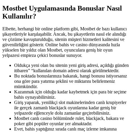
Mostbet Uygulamasında Bonuslar Nasıl
Kullanılır?
Elbette, herhangi bir online platform gibi, Mostbet de bazı kullanıcı
şikayetleriyle karşılaşabilir. Ancak, bu şikayetlerin nasıl ele alındığı
ve çözüme kavuşturulduğu, sitenin müşteri hizmetleri kalitesini ve
güvenilirliğini gösterir. Online bahis ve casino dünyasında hızla
yükselen bir yıldız olan Mostbet, oyunculara geniş bir oyun
yelpazesi empieza çekici bonuslar sunuyor.
Oldukça yeni olan bu sitenin yeni giriş adresi, açıldığı günden
itibaren” “kullanılan domain adresi olarak görülmektedir.
Bu noktada bonuslarınıza bakarak, hangi bonusu istiyorsanız
ona göre para yatırma şeklini ve miktarını belirlemeniz
mümkündür.
Kazanmak için olduğu kadar kaybetmek için para bir seçime
bahis oynayabilirsiniz.
Giriş yaparak, yenilikçi slot makinelerinden canlı krupiyerler
ile gerçek zamanlı blackjack oyunlarına kadar geniş bir
yelpazede eğlenceyle dolu zamanlar geçirebilirsiniz.
Mostbet canlı casino bölümünde rulet, blackjack, bakara ve
poker gibi popüler oyunlar yer almaktadır.
Evet, bahis yaptığınız sırada canlı maç izleme imkanına