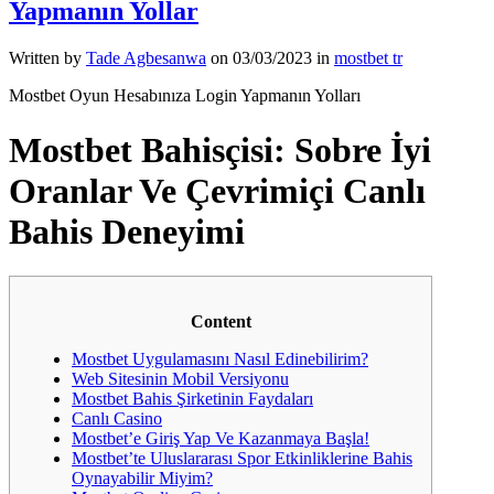
Yapmanın Yollar
Written by
Tade Agbesanwa
on
03/03/2023
in
mostbet tr
Mostbet Oyun Hesabınıza Login Yapmanın Yolları
Mostbet Bahisçisi: Sobre İyi
Oranlar Ve Çevrimiçi Canlı
Bahis Deneyimi
Content
Mostbet Uygulamasını Nasıl Edinebilirim?
Web Sitesinin Mobil Versiyonu
Mostbet Bahis Şirketinin Faydaları
Canlı Casino
Mostbet’e Giriş Yap Ve Kazanmaya Başla!
Mostbet’te Uluslararası Spor Etkinliklerine Bahis
Oynayabilir Miyim?