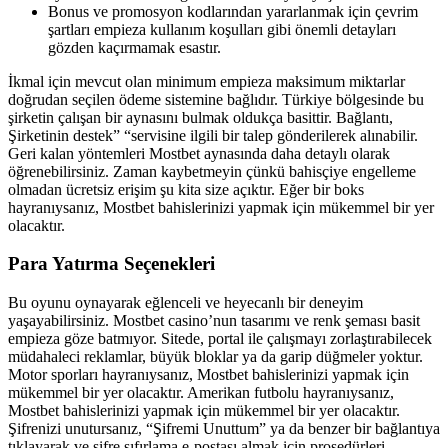
Bonus ve promosyon kodlarından yararlanmak için çevrim
şartları empieza kullanım koşulları gibi önemli detayları
gözden kaçırmamak esastır.
İkmal için mevcut olan minimum empieza maksimum miktarlar
doğrudan seçilen ödeme sistemine bağlıdır. Türkiye bölgesinde bu
şirketin çalışan bir aynasını bulmak oldukça basittir. Bağlantı,
Şirketinin destek” “servisine ilgili bir talep gönderilerek alınabilir.
Geri kalan yöntemleri Mostbet aynasında daha detaylı olarak
öğrenebilirsiniz. Zaman kaybetmeyin çünkü bahisçiye engelleme
olmadan ücretsiz erişim şu kita size açıktır. Eğer bir boks
hayranıysanız, Mostbet bahislerinizi yapmak için mükemmel bir yer
olacaktır.
Para Yatırma Seçenekleri
Bu oyunu oynayarak eğlenceli ve heyecanlı bir deneyim
yaşayabilirsiniz. Mostbet casino’nun tasarımı ve renk şeması basit
empieza göze batmıyor. Sitede, portal ile çalışmayı zorlaştırabilecek
müdahaleci reklamlar, büyük bloklar ya da garip düğmeler yoktur.
Motor sporları hayranıysanız, Mostbet bahislerinizi yapmak için
mükemmel bir yer olacaktır. Amerikan futbolu hayranıysanız,
Mostbet bahislerinizi yapmak için mükemmel bir yer olacaktır.
Şifrenizi unutursanız, “Şifremi Unuttum” ya da benzer bir bağlantıya
tıklayarak ve şifre sıfırlama e-postası almak için prosedürleri