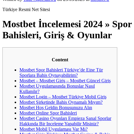
Türkiye Resmi Net Sitesi
Mostbet İncelemesi 2024 » Spor
Bahisleri, Giriş & Oyunlar
Content
Mostbet Spor Bahisleri Türkiye’de Eine Tür
Sporlara Bahis Oynayabilirim?
Mostbet – Mostbet Giriş – Mostbet Güncel Giriş
Mostbet Uygulamasında Bonuslar Nasıl
Kullanılır?
Mostbet Login – Mostbet Türkiye Mobil Giriş
Mostbet Şirketinde Bahis Oynamalı Mıyım?
Mostbet Hoş Geldin Bonusunuzu Alın
Mostbet Online Spor Bahisleri
Mostbet Casino Oyunları Empieza Sanal Sporlar
Hakkında Bir Inceleme Yapabilir Misiniz?
Mostbet Mobil Uygulaması Var Mı?