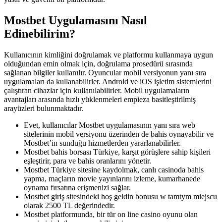
Mostbet Uygulamasını Nasıl
Edinebilirim?
Kullanıcının kimliğini doğrulamak ve platformu kullanmaya uygun
olduğundan emin olmak için, doğrulama prosedürü sırasında
sağlanan bilgiler kullanılır. Oyuncular mobil versiyonun yanı sıra
uygulamaları da kullanabilirler. Android ve iOS işletim sistemlerini
çalıştıran cihazlar için kullanılabilirler. Mobil uygulamaların
avantajları arasında hızlı yüklenmeleri empieza basitleştirilmiş
arayüzleri bulunmaktadır.
Evet, kullanıcılar Mostbet uygulamasının yanı sıra web
sitelerinin mobil versiyonu üzerinden de bahis oynayabilir ve
Mostbet’in sunduğu hizmetlerden yararlanabilirler.
Mostbet bahis borsası Türkiye, karşıt görüşlere sahip kişileri
eşleştirir, para ve bahis oranlarını yönetir.
Mostbet Türkiye sitesine kaydolmak, canlı casinoda bahis
yapma, maçların movie yayınlarını izleme, kumarhanede
oynama fırsatına erişmenizi sağlar.
Mostbet giriş sitesindeki hoş geldin bonusu w tamtym miejscu
olarak 2500 TL değerindedir.
Mostbet platformunda, bir tür on line casino oyunu olan