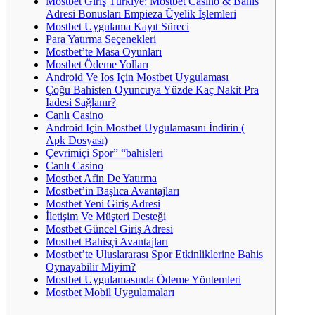
Mostbet Giriş Türkiye: Mostbet Casino & Bahis
Adresi Bonusları Empieza Üyelik İşlemleri
Mostbet Uygulama Kayıt Süreci
Para Yatırma Seçenekleri
Mostbet’te Masa Oyunları
Mostbet Ödeme Yolları
Android Ve Ios Için Mostbet Uygulaması
Çoğu Bahisten Oyuncuya Yüzde Kaç Nakit Pra
Iadesi Sağlanır?
Canlı Casino
Android Için Mostbet Uygulamasını İndirin (
Apk Dosyası)
Çevrimiçi Spor” “bahisleri
Canlı Casino
Mostbet Afin De Yatırma
Mostbet’in Başlıca Avantajları
Mostbet Yeni Giriş Adresi
İletişim Ve Müşteri Desteği
Mostbet Güncel Giriş Adresi
Mostbet Bahisçi Avantajları
Mostbet’te Uluslararası Spor Etkinliklerine Bahis
Oynayabilir Miyim?
Mostbet Uygulamasında Ödeme Yöntemleri
Mostbet Mobil Uygulamaları