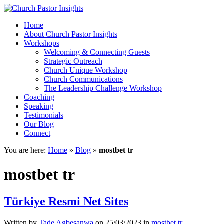
Home
About Church Pastor Insights
Workshops
Welcoming & Connecting Guests
Strategic Outreach
Church Unique Workshop
Church Communications
The Leadership Challenge Workshop
Coaching
Speaking
Testimonials
Our Blog
Connect
You are here:
Home
»
Blog
»
mostbet tr
mostbet tr
Türkiye Resmi Net Sites
Written by
Tade Agbesanwa
on
25/03/2023
in
mostbet tr