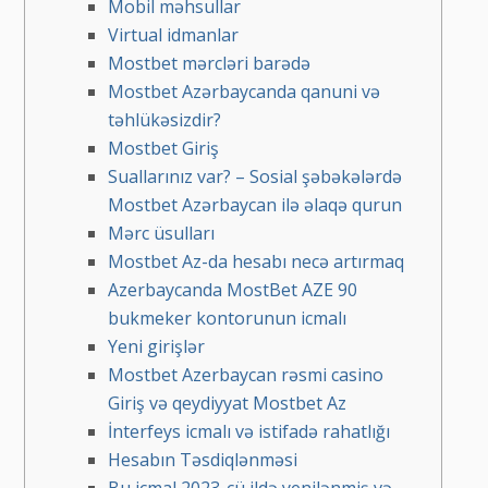
Mobil məhsullar
Virtual idmanlar
Mostbet mərcləri barədə
Mostbet Azərbaycanda qanuni və
təhlükəsizdir?
Mostbet Giriş
Suallarınız var? – Sosial şəbəkələrdə
Mostbet Azərbaycan ilə əlaqə qurun
Mərc üsulları
Mostbet Az-da hesabı necə artırmaq
Azerbaycanda MostBet AZE 90
bukmeker kontorunun icmalı
Yeni girişlər
Mostbet Azerbaycan rəsmi casino
Giriş və qeydiyyat Mostbet Az
İnterfeys icmalı və istifadə rahatlığı
Hesabın Təsdiqlənməsi