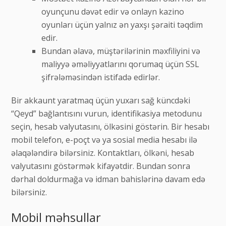
oyunçunu dəvət edir və onlayn kazino
oyunları üçün yalnız ən yaxşı şəraiti təqdim
edir.
Bundan əlavə, müştərilərinin məxfiliyini və
maliyyə əməliyyatlarını qorumaq üçün SSL
şifrələməsindən istifadə edirlər.
Bir akkaunt yaratmaq üçün yuxarı sağ küncdəki
“Qeyd” bağlantısını vurun, identifikasiya metodunu
seçin, hesab valyutasını, ölkəsini göstərin. Bir hesabı
mobil telefon, e-poçt və ya sosial media hesabı ilə
əlaqələndirə bilərsiniz. Kontaktları, ölkəni, hesab
valyutasını göstərmək kifayətdir. Bundan sonra
dərhal doldurmağa və idman bahislərinə davam edə
bilərsiniz.
Mobil məhsullar