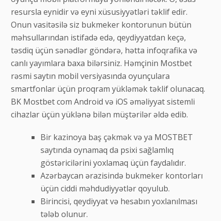
resursla eynidir və eyni xüsusiyyətləri təklif edir.
Onun vasitəsilə siz bukmeker kontorunun bütün
məhsullarından istifadə edə, qeydiyyatdan keçə,
təsdiq üçün sənədlər göndərə, hətta infoqrafika və
canlı yayımlara baxa bilərsiniz. Həmçinin Mostbet
rəsmi saytın mobil versiyasında oyunçulara
smartfonlar üçün proqram yükləmək təklif olunacaq.
BK Mostbet com Android və iOS əməliyyat sistemli
cihazlar üçün yüklənə bilən müştərilər əldə edib.
Bir kazinoya baş çəkmək və ya MOSTBET
saytında oynamaq da psixi sağlamlıq
göstəricilərini yoxlamaq üçün faydalıdır.
Azərbaycan ərazisində bukmeker kontorları
üçün ciddi məhdudiyyətlər qoyulub.
Birincisi, qeydiyyat və hesabın yoxlanılması
tələb olunur.