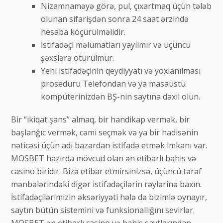
Nizamnaməyə görə, pul, çıxartmaq üçün tələb
olunan sifarişdən sonra 24 saat ərzində
hesaba köçürülməlidir.
İstifadəçi məlumatları yayılmır və üçüncü
şəxslərə ötürülmür.
Yeni istifadəçinin qeydiyyatı və yoxlanılması
proseduru Telefondan və ya masaüstü
kompüterinizdən BŞ-nin saytına daxil olun.
Bir “ikiqat şans” almaq, bir handikap vermək, bir
başlanğıc vermək, cəmi seçmək və ya bir hadisənin
nəticəsi üçün adi bazardan istifadə etmək imkanı var.
MOSBET hazırda mövcud olan ən etibarlı bahis və
casino biridir. Bizə etibar etmirsinizsə, üçüncü tərəf
mənbələrindəki digər istifadəçilərin rəylərinə baxın.
İstifadəçilərimizin əksəriyyəti hələ də bizimlə oynayır,
saytın bütün sistemini və funksionallığını sevirlər.