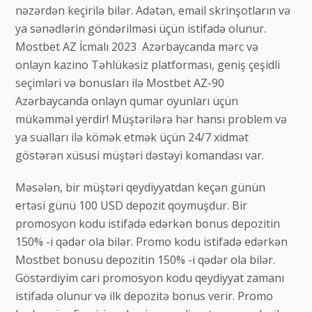
nəzərdən keçirilə bilər. Adətən, email skrinşotların və
ya sənədlərin göndərilməsi üçün istifadə olunur.
Mostbet AZ İcmalı 2023 ️ Azərbaycanda mərc və
onlayn kazino Təhlükəsiz platforması, geniş çeşidli
seçimləri və bonusları ilə Mostbet AZ-90
Azərbaycanda onlayn qumar oyunları üçün
mükəmməl yerdir! Müştərilərə hər hansı problem və
ya sualları ilə kömək etmək üçün 24/7 xidmət
göstərən xüsusi müştəri dəstəyi komandası var.
Məsələn, bir müştəri qeydiyyatdan keçən günün
ertəsi günü 100 USD depozit qoymuşdur. Bir
promosyon kodu istifadə edərkən bonus depozitin
150% -i qədər ola bilər. Promo kodu istifadə edərkən
Mostbet bonusu depozitin 150% -i qədər ola bilər.
Göstərdiyim cari promosyon kodu qeydiyyat zamanı
istifadə olunur və ilk depozitə bonus verir. Promo