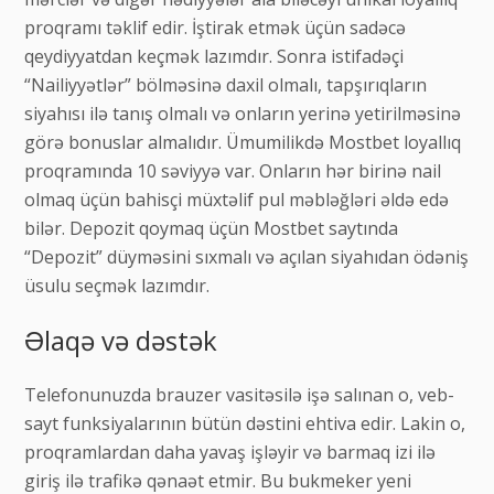
proqramı təklif edir. İştirak etmək üçün sadəcə
qeydiyyatdan keçmək lazımdır. Sonra istifadəçi
“Nailiyyətlər” bölməsinə daxil olmalı, tapşırıqların
siyahısı ilə tanış olmalı və onların yerinə yetirilməsinə
görə bonuslar almalıdır. Ümumilikdə Mostbet loyallıq
proqramında 10 səviyyə var. Onların hər birinə nail
olmaq üçün bahisçi müxtəlif pul məbləğləri əldə edə
bilər. Depozit qoymaq üçün Mostbet saytında
“Depozit” düyməsini sıxmalı və açılan siyahıdan ödəniş
üsulu seçmək lazımdır.
Əlaqə və dəstək
Telefonunuzda brauzer vasitəsilə işə salınan o, veb-
sayt funksiyalarının bütün dəstini ehtiva edir. Lakin o,
proqramlardan daha yavaş işləyir və barmaq izi ilə
giriş ilə trafikə qənaət etmir. Bu bukmeker yeni