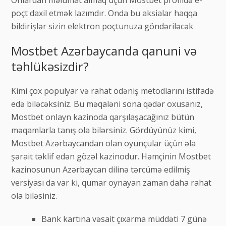
Onlardan məlumat almaq üçün Mostbet profildə e-
poçt daxil etmək lazımdır. Onda bu aksialar haqqa
bildirişlər sizin elektron poçtunuza göndəriləcək
Mostbet Azərbaycanda qanuni və
təhlükəsizdir?
Kimi çox populyar və rahat ödəniş metodlarını istifadə
edə biləcəksiniz. Bu məqaləni sona qədər oxusanız,
Mostbet onlayn kazinoda qarşılaşacağınız bütün
məqamlarla tanış ola bilərsiniz. Gördüyünüz kimi,
Mostbet Azərbaycandan olan oyunçular üçün əla
şərait təklif edən gözəl kazinodur. Həmçinin Mostbet
kazinosunun Azərbaycan dilinə tərcümə edilmiş
versiyası da var ki, qumar oynayan zaman daha rahat
ola biləsiniz.
Bank kartına vəsait çıxarma müddəti 7 günə