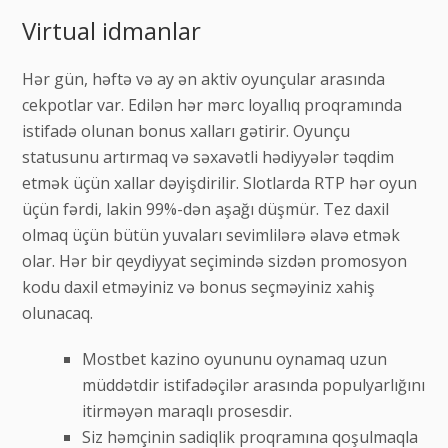
Virtual idmanlar
Hər gün, həftə və ay ən aktiv oyunçular arasında
cekpotlar var. Edilən hər mərc loyallıq proqramında
istifadə olunan bonus xalları gətirir. Oyunçu
statusunu artırmaq və səxavətli hədiyyələr təqdim
etmək üçün xallar dəyişdirilir. Slotlarda RTP hər oyun
üçün fərdi, lakin 99%-dən aşağı düşmür. Tez daxil
olmaq üçün bütün yuvaları sevimlilərə əlavə etmək
olar. Hər bir qeydiyyat seçimində sizdən promosyon
kodu daxil etməyiniz və bonus seçməyiniz xahiş
olunacaq.
Mostbet kazino oyununu oynamaq uzun
müddətdir istifadəçilər arasında populyarlığını
itirməyən maraqlı prosesdir.
Siz həmçinin sadiqlik proqramına qoşulmaqla