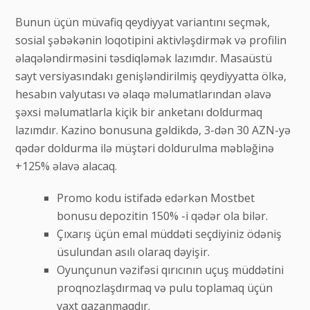
Bunun üçün müvafiq qeydiyyat variantını seçmək,
sosial şəbəkənin loqotipini aktivləşdirmək və profilin
əlaqələndirməsini təsdiqləmək lazımdır. Masaüstü
sayt versiyasındakı genişləndirilmiş qeydiyyatta ölkə,
hesabın valyutası və əlaqə məlumatlarından əlavə
şəxsi məlumatlarla kiçik bir anketanı doldurmaq
lazımdır. Kazino bonusuna gəldikdə, 3-dən 30 AZN-yə
qədər doldurma ilə müştəri doldurulma məbləğinə
+125% əlavə alacaq.
Promo kodu istifadə edərkən Mostbet
bonusu depozitin 150% -i qədər ola bilər.
Çıxarış üçün emal müddəti seçdiyiniz ödəniş
üsulundan asılı olaraq dəyişir.
Oyunçunun vəzifəsi qırıcının uçuş müddətini
proqnozlaşdırmaq və pulu toplamaq üçün
vaxt qazanmaqdır.