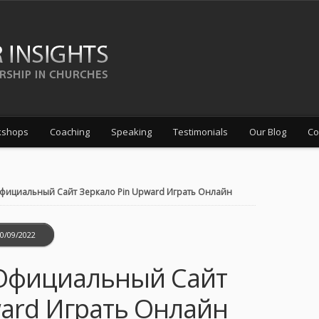
kshops
Coaching
Speaking
Testimonials
Our Blog
Co
фициальный Сайт Зеркало Pin Upward Играть Онлайн
0/09/2022
 Официальный Сайт
ward Играть Онлайн