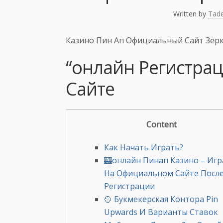
Written by
Tad
Казино Пин Ап Официальный Сайт Зерк
“онлайн Регистра
Сайте
Content
Как Начать Играть?
🎰онлайн Пинап Казино – Иг
На Официальном Сайте Посл
Регистрации
🥎 Букмекерская Контора Pin
Upwards И Варианты Ставок