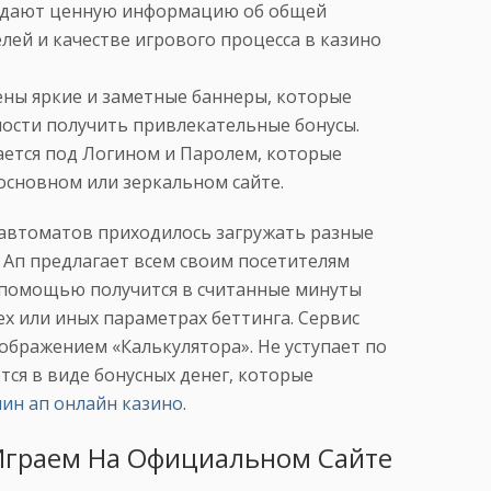
и дают ценную информацию об общей
ей и качестве игрового процесса в казино
ены яркие и заметные баннеры, которые
ости получить привлекательные бонусы.
ается под Логином и Паролем, которые
основном или зеркальном сайте.
 автоматов приходилось загружать разные
 Ап предлагает всем своим посетителям
о помощью получится в считанные минуты
х или иных параметрах беттинга. Сервис
зображением «Калькулятора». Не уступает по
тся в виде бонусных денег, которые
пин ап онлайн казино
.
 Играем На Официальном Сайте