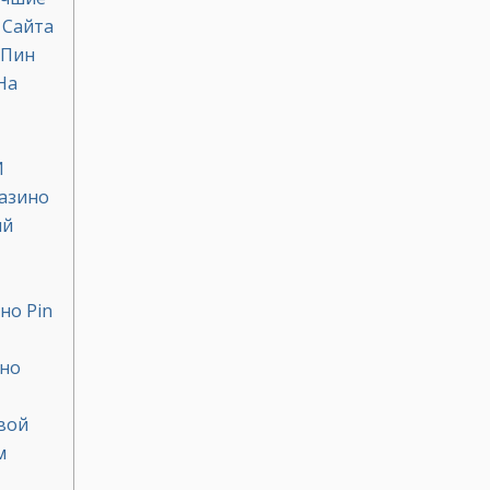
 Сайта
 Пин
На
И
азино
ий
но Pin
ино
вой
м