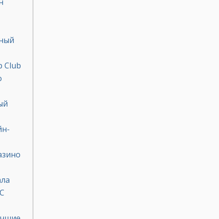
н
чный
 Club
о
ый
йн-
азино
ала
 С
учшие