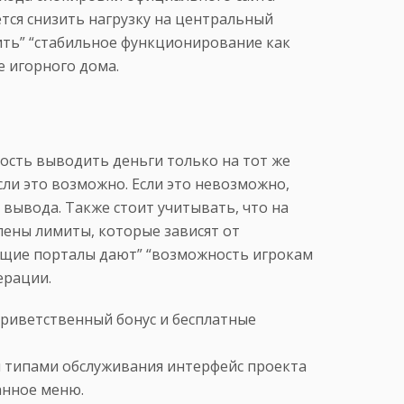
тся снизить нагрузку на центральный
ить” “стабильное функционирование как
е игорного дома.
ость выводить деньги только на тот же
сли это возможно. Если это невозможно,
вывода. Также стоит учитывать, что на
ены лимиты, которые зависят от
ющие порталы дают” “возможность игрокам
ерации.
приветственный бонус и бесплатные
 типами обслуживания интерфейс проекта
анное меню.