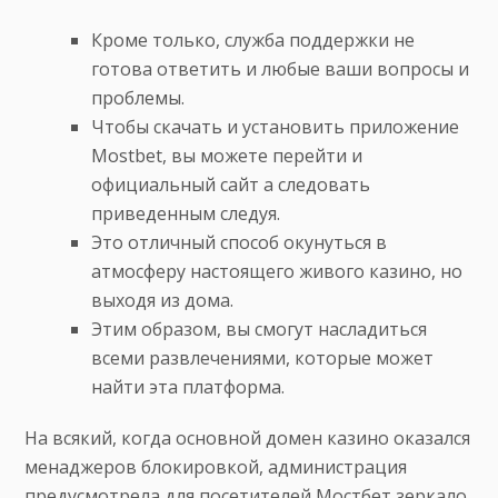
Кроме только, служба поддержки не
готова ответить и любые ваши вопросы и
проблемы.
Чтобы скачать и установить приложение
Mostbet, вы можете перейти и
официальный сайт а следовать
приведенным следуя.
Это отличный способ окунуться в
атмосферу настоящего живого казино, но
выходя из дома.
Этим образом, вы смогут насладиться
всеми развлечениями, которые может
найти эта платформа.
На всякий, когда основной домен казино оказался
менаджеров блокировкой, администрация
предусмотрела для посетителей Мостбет зеркало