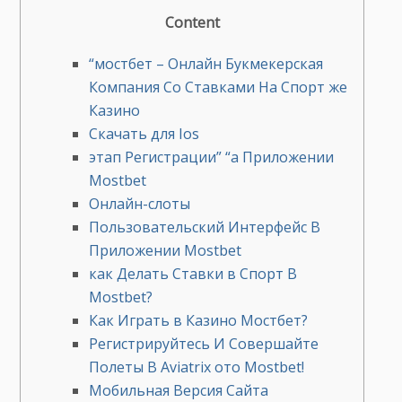
Content
“мостбет – Онлайн Букмекерская
Компания Со Ставками На Спорт же
Казино
Скачать для Ios
этап Регистрации” “а Приложении
Mostbet
Онлайн-слоты
Пользовательский Интерфейс В
Приложении Mostbet
как Делать Ставки в Спорт В
Mostbet?
Как Играть в Казино Мостбет?
Регистрируйтесь И Совершайте
Полеты В Aviatrix ото Mostbet!
Мобильная Версия Сайта