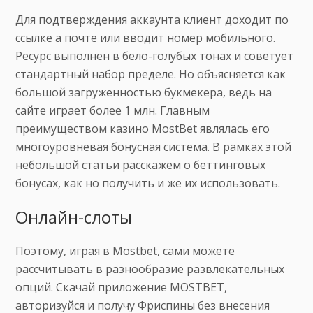
Для подтверждения аккаунта клиент доходит по
ссылке а почте или вводит номер мобильного.
Ресурс выполнен в бело-голубых тонах и советует
стандартный набор пределе. Но объясняется как
большой загруженностью букмекера, ведь на
сайте играет более 1 млн. Главным
преимуществом казино MostBet являлась его
многоуровневая бонусная система. В рамках этой
небольшой статьи расскажем о беттинговых
бонусах, как но получить и же их использовать.
Онлайн-слоты
Поэтому, играя в Mostbet, сами можете
рассчитывать в разнообразие развлекательных
опций. Скачай приложение MOSTBET,
авторизуйся и получу Фриспины без внесения