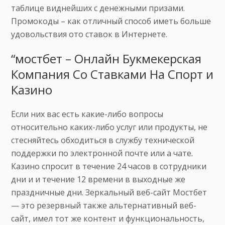
таблице виднейших с денежными призами.
Промокоды – как отличный способ иметь больше
удовольствия ото ставок в Интернете.
“мостбет – Онлайн Букмекерская
Компания Со Ставками На Спорт и
Казино
Если них вас есть какие-либо вопросы
относительно каких-либо услуг или продукты, не
стесняйтесь обходиться в службу технической
поддержки по электронной почте или а чате.
Казино спросит в течение 24 часов в сотрудники
дни и и течение 12 времени в выходные же
праздничные дни. Зеркальный веб-сайт Мостбет
— это резервный также альтернативный веб-
сайт, имел тот же контент и функциональность,