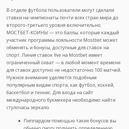
В отделе футбола пользователи могут сделали
ставки на чемпионаты почти всех стран мира до
второго-третьего уровня включительно.
МОСТБЕТ-КОИНЫ — это баллы, которые каждый
участник программы лояльности Mostbet может
обменять и бонусы, доступные для ставок на
спорт. Линия ставок live на Mostbet имеет
ограниченный охват — в любой момент времени
для ставок доступно не недостаточно 100 матчей.
Нужное внимание уделяется подобным
популярным видам спорта, как футбол, хоккей,
баскетбол и теннис. Для входа на сайт
международного букмекера необходимо найти
стулочасы зеркало.
Пиппардом помощью таких бонусов вы
обычно смогу получить определенную