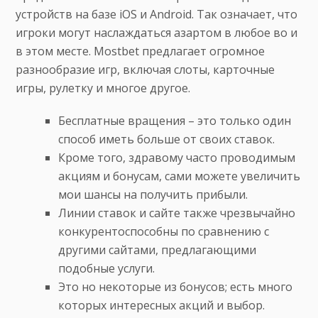
устройств на базе iOS и Android. Так означает, что
игроки могут наслаждаться азартом в любое во и
в этом месте. Mostbet предлагает огромное
разнообразие игр, включая слоты, карточные
игры, рулетку и многое другое.
Бесплатные вращения – это только один
способ иметь больше от своих ставок.
Кроме того, здравому часто проводимым
акциям и бонусам, сами можете увеличить
мои шансы на получить прибыли.
Линии ставок и сайте также чрезвычайно
конкурентоспособны по сравнению с
другими сайтами, предлагающими
подобные услуги.
Это но некоторые из бонусов; есть много
которых интересных акций и выбор.