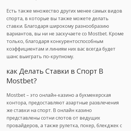
Есть также множество других менее самых видов
спорта, в которые вы также можете делать
ставки. Благодаря широкому разнообразию
вариантов, вы ни не заскучаете со Mostbet. Кроме
только, благодаря конкурентоспособным
коэффициентам и линиям них вас всегда будет
шанс выиграть по-крупному.
как Делать Ставки в Спорт В
Mostbet?
Mostbet – это онлайн-казино а букмекерская
контора, предоставляют азартные развлечения
же ставки на спорт. В онлайн казино
представлены сотни слотов от ведущих
провайдеров, а также рулетка, покер, блекджек с