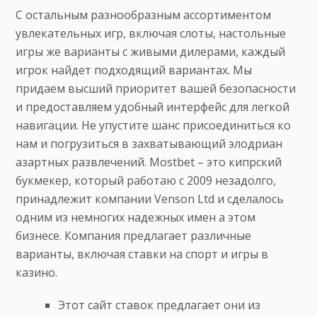
С остальным разнообразным ассортиментом
увлекательных игр, включая слоты, настольные
игры же варианты с живыми дилерами, каждый
игрок найдет подходящий вариантах. Мы
придаем высший приоритет вашей безопасности
и предоставляем удобный интерфейс для легкой
навигации. Не упустите шанс присоединиться ко
нам и погрузиться в захватывающий элодриан
азартных развлечений. Mostbet – это кипрский
букмекер, который работаю с 2009 незадолго,
принадлежит компании Venson Ltd и сделалось
одним из немногих надежных имен а этом
бизнесе. Компания предлагает различные
варианты, включая ставки на спорт и игры в
казино.
Этот сайт ставок предлагает они из