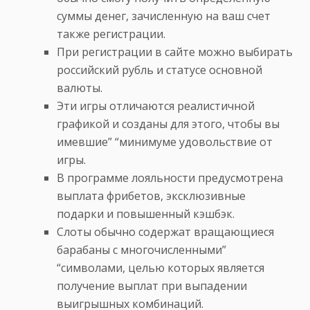
суммы денег, зачисленную на ваш счет
также регистрации.
При регистрации в сайте можно выбирать
российский рубль и статусе основной
валюты.
Эти игры отличаются реалистичной
графикой и созданы для этого, чтобы вы
имевшие” “минимуме удовольствие от
игры.
В программе лояльности предусмотрена
выплата фрибетов, эксклюзивные
подарки и повышенный кэшбэк.
Слоты обычно содержат вращающиеся
барабаны с многочисленными”
“символами, целью которых является
получение выплат при выпадении
выигрышных комбинаций.