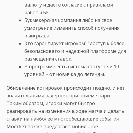
валюту и даете согласие с правилами
работы БК.
Букмекерская компания либо на свое
усмотрение изменить способ получения
выигрыша.
Это гарантирует игрокам” “доступ к более
безопасновато и надежной платформе для
размещения ставок.
В программе есть система статусов и 10
уровней – от новичка до легенды.
Обновление котировок происходит поздно, и нет
значительными задержек при приеме пари.
Таким образом, игроки могут быстро
реагировать на изменения в ходе матча и делать
ставки на наиболее многообещающие события.
Мостбет также предлагает мобильное