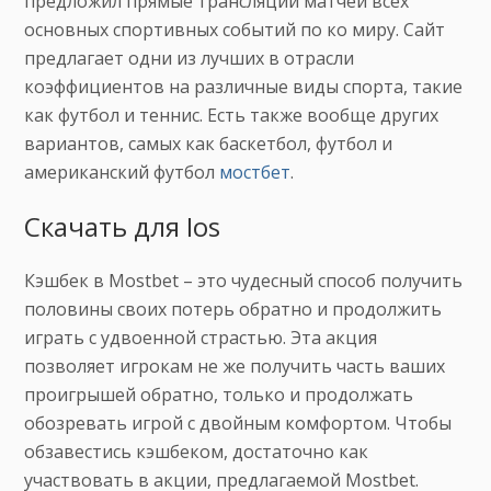
предложил прямые трансляции матчей всех
основных спортивных событий по ко миру. Сайт
предлагает одни из лучших в отрасли
коэффициентов на различные виды спорта, такие
как футбол и теннис. Есть также вообще других
вариантов, самых как баскетбол, футбол и
американский футбол
мостбет
.
Скачать для Ios
Кэшбек в Mostbet – это чудесный способ получить
половины своих потерь обратно и продолжить
играть с удвоенной страстью. Эта акция
позволяет игрокам не же получить часть ваших
проигрышей обратно, только и продолжать
обозревать игрой с двойным комфортом. Чтобы
обзавестись кэшбеком, достаточно как
участвовать в акции, предлагаемой Mostbet.