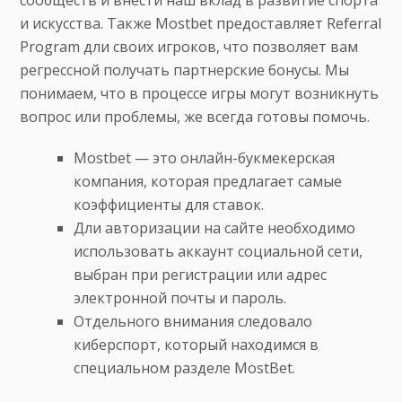
сообществ и внести наш вклад в развитие спорта
и искусства. Также Mostbet предоставляет Referral
Program дли своих игроков, что позволяет вам
регрессной получать партнерские бонусы. Мы
понимаем, что в процессе игры могут возникнуть
вопрос или проблемы, же всегда готовы помочь.
Mostbet — это онлайн-букмекерская
компания, которая предлагает самые
коэффициенты для ставок.
Дли авторизации на сайте необходимо
использовать аккаунт социальной сети,
выбран при регистрации или адрес
электронной почты и пароль.
Отдельного внимания следовало
киберспорт, который находимся в
специальном разделе MostBet.