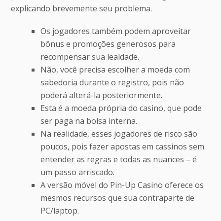
explicando brevemente seu problema.
Os jogadores também podem aproveitar
bônus e promoções generosos para
recompensar sua lealdade.
Não, você precisa escolher a moeda com
sabedoria durante o registro, pois não
poderá alterá-la posteriormente.
Esta é a moeda própria do casino, que pode
ser paga na bolsa interna.
Na realidade, esses jogadores de risco são
poucos, pois fazer apostas em cassinos sem
entender as regras e todas as nuances – é
um passo arriscado.
A versão móvel do Pin-Up Casino oferece os
mesmos recursos que sua contraparte de
PC/laptop.