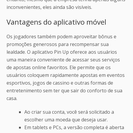
inconvenientes, eles ainda são visíveis.
Vantagens do aplicativo móvel
Os jogadores também podem aproveitar bônus e
promoções generosos para recompensar sua
lealdade. O aplicativo Pin Up oferece aos usuários
uma maneira conveniente de acessar seus serviços
de apostas online favoritos. Ele permite que os
usuários coloquem rapidamente apostas em eventos
esportivos, jogos de cassino e outras formas de
entretenimento sem ter que sair do conforto de sua
casa.
Ao criar sua conta, você será solicitado a
escolher uma moeda que deseja usar.
Em tablets e PCs, a versão completa é aberta