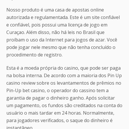
Nosso produto é uma casa de apostas online
autorizada e regulamentada. Este é um site confiável
e confiável, pois possui uma licença de jogo em
Curaçao. Além disso, não há leis no Brasil que
proíbam o uso da Internet para jogos de azar. Você
pode jogar nele mesmo que não tenha concluído o
procedimento de registro.
Esta é a moeda própria do casino, que pode ser paga
na bolsa interna. De acordo com a maioria dos Pin Up
casino review sobre os levantamentos de prêmios no
Pin-Up bet casino, o operador do cassino tem a
garantia de pagar o dinheiro ganho. Após solicitar
um pagamento, os fundos são creditados na conta do
usuário o mais tardar em 24 horas. Normalmente,
para jogadores verificados, o saque do dinheiro é
instantâneo.