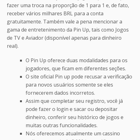
fazer uma troca na proporção de 1 para 1 e, de fato,
receber vários milhares BRL para a conta
gratuitamente. Também vale a pena mencionar a
gama de entretenimento da Pin Up, tais como Jogos
de TV e Aviador (disponível apenas para dinheiro
real).
O Pin Up oferece duas modalidades para os
jogadores, que ficam em diferentes seções.
O site oficial Pin up pode recusar a verificação
para novos usuários somente se eles
fornecerem dados incorretos.
Assim que completar seu registro, você já
pode fazer o login e sacar ou depositar
dinheiro, conferir seu histórico de jogos e
muitas outras funcionalidades.
Nós oferecemos atualmente um cassino