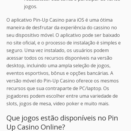
jogos.
O aplicativo Pin-Up Casino para iOS é uma ótima
maneira de desfrutar da experiência do cassino no
seu dispositivo móvel. O aplicativo pode ser baixado
no site oficial, e o processo de instalação é simples e
seguro. Uma vez instalado, os usuários podem
acessar todos os recursos disponíveis na versão
desktop, incluindo uma ampla seleção de jogos,
eventos esportivos, bônus e opções bancárias. A
versão móvel do Pin-Up Casino oferece os mesmos
recursos que sua contraparte de PC/laptop. Os
jogadores podem escolher entre uma variedade de
slots, jogos de mesa, video poker e muito mais.
Que jogos estão disponíveis no Pin
Up Casino Online?