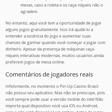
mesas, caso a roleta e os caça-níqueis não o
agradem.
No entanto, aqui você tem a oportunidade de jogar
alguns jogos gratuitamente. Isso irá ajudá-lo a
entender a essência do jogo e aumentar suas
chances de ganhar quando você começar a jogar com
dinheiro. Apesar da presença de máquinas caça-
níqueis interativas modernas, muitos usuários ainda
preferem jogos de mesa online.
Comentários de jogadores reais
Infelizmente, no momento o Pin-Up Casino Brasil
não possui seu aplicativo. Mas não se preocupe, pois
você sempre pode usar a versão mobile do site! Não
importa qual dispositivo você usa iOS ou Android,