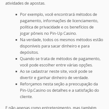
atividades de apostas.
Por exemplo, você encontrará métodos de
pagamento, informações de licenciamento,
política de privacidade e os benefícios de
jogar pôneis no Pin-Up Casino.
Na verdade, todos os mesmos métodos estão
disponíveis para sacar dinheiro e para
depósitos.
Quando se trata de métodos de pagamento,
você pode escolher entre várias opções.
Ao se cadastrar neste site, você pode se
divertir e ganhar dinheiro de verdade.
Reforçamos nesta seção a preocupação da
Pin-Up.Casino os detalhes e a satisfação do
cliente.
E não apenas como entretenimento, mas também