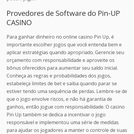
Provedores de Software do Pin-UP
CASINO
Para ganhar dinheiro no online casino Pin Up, é
importante escolher jogos que você entenda bem e
aplicar estratégias quando apropriado. Gerencie seu
orçamento com responsabilidade e aproveite os
bônus oferecidos para aumentar seu saldo inicial.
Conheça as regras e probabilidades dos jogos,
estabeleça limites de bet e saiba quando parar se
estiver tendo uma sequência de perdas. Lembre-se de
que o jogo envolve riscos, e não há garantia de
ganhos, então jogue com responsabilidade. O casino
Pin Up também se dedica a incentivar o jogo
responsável e implementou uma série de medidas
para ajudar os jogadores a manter o controle de suas