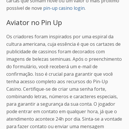
cartas que somam nove ou um valor o mais próximo
possível de nove
pin-up casino login
.
Aviator no Pin Up
Os criadores foram inspirados por uma espiral da
cultura americana, cuja essência é que os cartazes de
publicidade de cassinos foram decorados com
imagens de belezas seminuas. Após o preenchimento
do formulário, você receberá um e-mail de
confirmação. Isso é crucial para garantir que você
tenha acesso completo aos recursos do Pin-Up
Casino. Certifique-se de criar uma senha forte,
combinando letras, números e caracteres especiais,
para garantir a segurança da sua conta. O jogador
pode entrar em contato em qualquer hora, já que o
atendimento acontece 24h por dia. Sinta-se a vontade
para fazer contato ou enviar uma mensagem